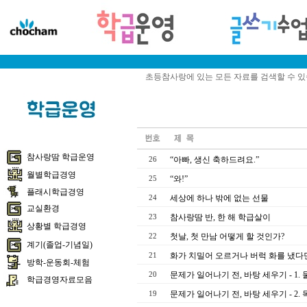
초등참사랑에 있는 모든 자료를 검색할 수 
참사랑땀 학급운영
“아빠, 생신 축하드려요.”
26
월별학급경영
“와!”
25
플래시학급경영
세상에 하나 밖에 없는 선물
24
교실환경
참사랑땀 반, 한 해 학급살이
23
상황별 학급경영
첫날, 첫 만남 어떻게 할 것인가?
22
계기(졸업-기념일)
화가 치밀어 오르거나 버럭 화를 냈다
21
방학-운동회-체험
문제가 일어나기 전, 바탕 세우기 - 1.
20
학급경영자료모음
문제가 일어나기 전, 바탕 세우기 - 2.
19