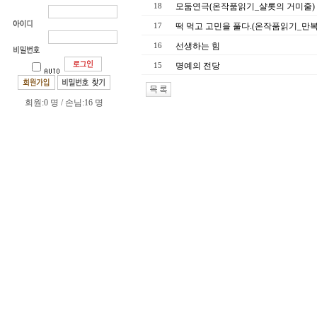
모둠연극(온작품읽기_샬롯의 거미줄)
18
떡 먹고 고민을 풀다.(온작품읽기_만복
17
선생하는 힘
16
명예의 전당
15
회원:0 명 / 손님:16 명