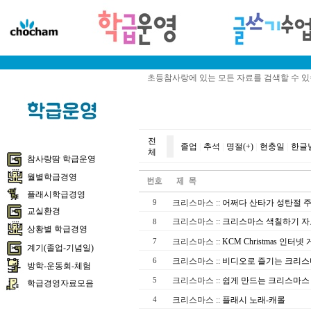
초등참사랑에 있는 모든 자료를 검색할 수 
전
졸업
|
추석
|
명절(+)
|
현충일
|
한글
체
참사랑땀 학급운영
월별학급경영
플래시학급경영
크리스마스
::
어쩌다 산타가 성탄절 
9
교실환경
크리스마스
::
크리스마스 색칠하기 자
8
상황별 학급경영
크리스마스
::
KCM Christmas 인터넷
7
계기(졸업-기념일)
크리스마스
::
비디오로 즐기는 크리
6
방학-운동회-체험
크리스마스
::
쉽게 만드는 크리스마스
5
학급경영자료모음
크리스마스
::
플래시 노래-캐롤
4