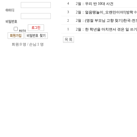
2월
::
우리 반 10대 사건
4
2월
::
얼음땡놀이_오랜만이야!(방학 이
3
2월
::
(명절 부모님 고향 찾기)한국-전
2
2월
::
한 학년을 마치면서 겪은 일 쓰
1
회원:0 명 / 손님:1 명