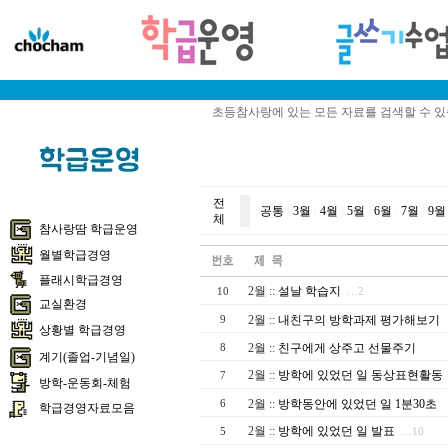
초등참사랑에 있는 모든 자료를 검색할 수 
전
공통
|
3월
|
4월
|
5월
|
6월
|
7월
|
9월
체
참사랑땀 학급운영
월별학급경영
플래시학급경영
2월
::
설날 학습지
10
…2
교실환경
2월
::
내친구의 방학과제 평가해보기
9
상황별 학급경영
2월
::
친구에게 상주고 선물주기
8
계기(졸업-기념일)
2월
::
방학에 있었던 일 동상표현활동
7
방학-운동회-체험
2월
::
방학동안에 있었던 일 1분30초
6
학급경영자료모음
2월
::
방학에 있었던 일 발표
5
…10