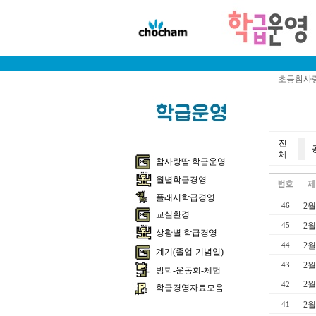
초등참사랑
전
체
참사랑땀 학급운영
월별학급경영
플래시학급경영
2월
46
교실환경
2월
45
상황별 학급경영
2월
44
계기(졸업-기념일)
2월
43
방학-운동회-체험
2월
42
학급경영자료모음
2월
41