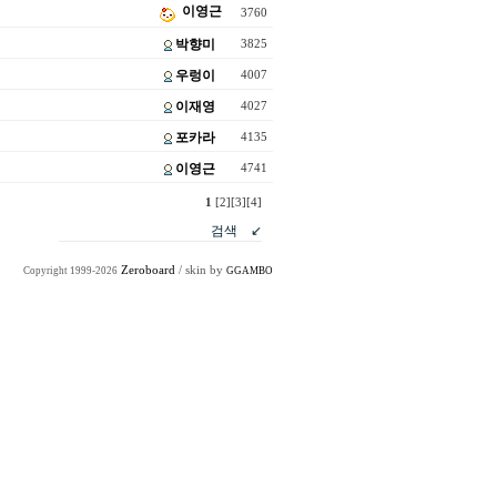
이영근
3760
박향미
3825
우렁이
4007
이재영
4027
포카라
4135
이영근
4741
1
[2]
[3]
[4]
Zeroboard
/ skin by
Copyright 1999-2026
GGAMBO