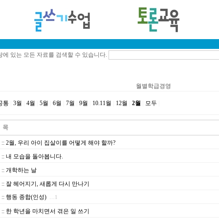
에 있는 모든 자료를 검색할 수 있습니다.
월별학급경영
공통
|
3월
|
4월
|
5월
|
6월
|
7월
|
9월
|
10.11월
|
12월
|
2월
|
모두
|
::
2월, 우리 아이 집살이를 어떻게 해야 할까?
::
내 모습을 돌아봅니다.
::
개학하는 날
::
잘 헤어지기, 새롭게 다시 만나기
::
행동 종합(인성)
…1
::
한 학년을 마치면서 겪은 일 쓰기