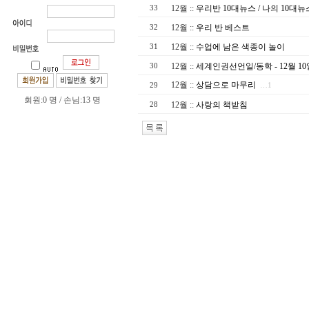
12월
::
우리반 10대뉴스 / 나의 10대뉴
33
12월
::
우리 반 베스트
32
12월
::
수업에 남은 색종이 놀이
31
12월
::
세계인권선언일/동학 - 12월 10
30
12월
::
상담으로 마무리
29
…1
회원:0 명 / 손님:13 명
12월
::
사랑의 책받침
28