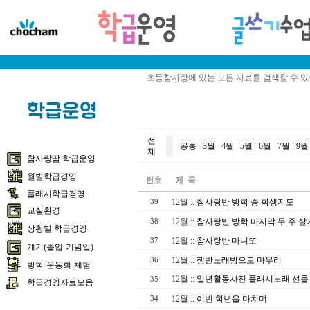
초등참사랑에 있는 모든 자료를 검색할 수 
전
공통
|
3월
|
4월
|
5월
|
6월
|
7월
|
9월
체
참사랑땀 학급운영
월별학급경영
플래시학급경영
12월
::
참사랑반 방학 중 학생지도
39
교실환경
12월
::
참사랑반 방학 마지막 두 주 살
38
상황별 학급경영
12월
::
참사랑반 마니또
37
계기(졸업-기념일)
12월
::
쟁반노래방으로 마무리
36
방학-운동회-체험
12월
::
일년활동사진 플래시노래 선물
35
학급경영자료모음
12월
::
이번 학년을 마치며
34