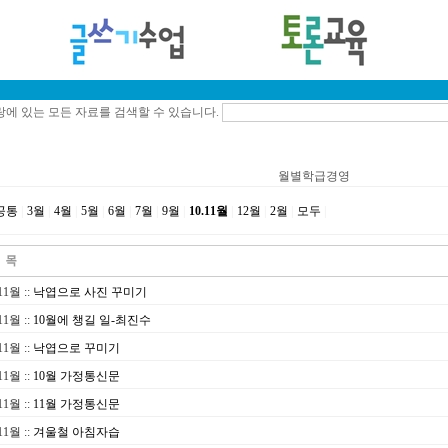
에 있는 모든 자료를 검색할 수 있습니다.
월별학급경영
공통
|
3월
|
4월
|
5월
|
6월
|
7월
|
9월
|
10.11월
|
12월
|
2월
|
모두
|
.11월
::
낙엽으로 사진 꾸미기
.11월
::
10월에 챙길 일-최진수
.11월
::
낙엽으로 꾸미기
.11월
::
10월 가정통신문
.11월
::
11월 가정통신문
.11월
::
겨울철 아침자습