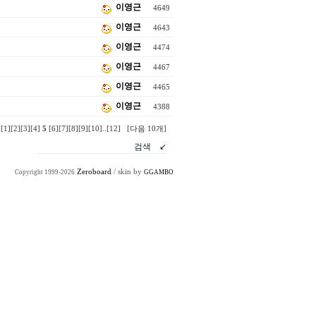
이영근
4649
이영근
4643
이영근
4474
이영근
4467
이영근
4465
이영근
4388
[1]
[2]
[3]
[4]
5
[6]
[7]
[8]
[9]
[10]
..
[12]
[다음 10개]
Zeroboard
/ skin by
Copyright 1999-2026
GGAMBO