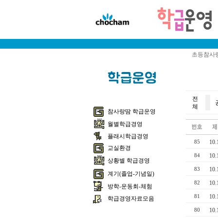
초등참사랑
전
체
참사랑땀 학급운영
월별학급경영
플래시학급경영
10
85
교실환경
10
84
상황별 학급경영
10
83
계기(졸업-기념일)
10
82
방학-운동회-체험
10
81
학급경영자료모음
10
80