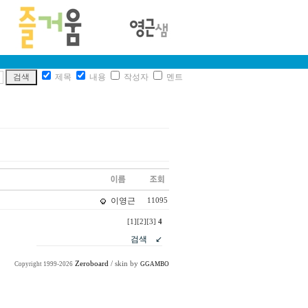
제목
내용
작성자
멘트
이영근
11095
[1]
[2]
[3]
4
Zeroboard
/ skin by
Copyright 1999-2026
GGAMBO