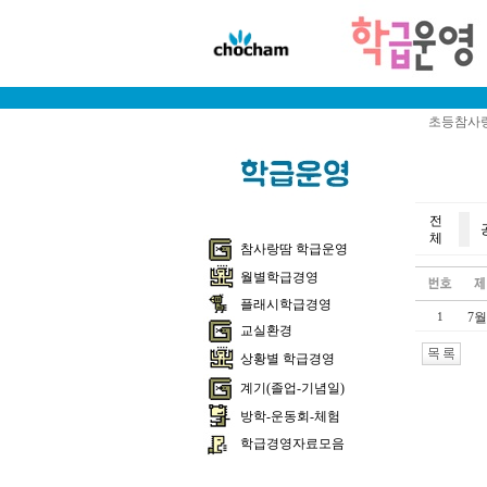
초등참사랑
전
체
참사랑땀 학급운영
월별학급경영
플래시학급경영
7월
1
교실환경
상황별 학급경영
계기(졸업-기념일)
방학-운동회-체험
학급경영자료모음