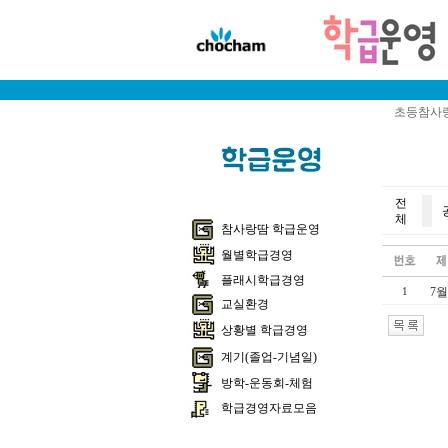
초등참사랑
전
체
참사랑땀 학급운영
월별학급경영
플래시학급경영
7월
1
교실환경
상황별 학급경영
계기(졸업-기념일)
방학-운동회-체험
학급경영자료모음