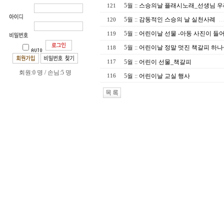
5월
::
스승의날 플래시노래_선생님 우
121
5월
::
감동적인 스승의 날 실천사례
120
…
5월
::
어린이날 선물 -아동 사진이 들
119
5월
::
어린이날 정말 멋진 책갈피 하나~!!
118
5월
::
어린이 선물_책갈피
117
회원:0 명 / 손님:5 명
5월
::
어린이날 교실 행사
116