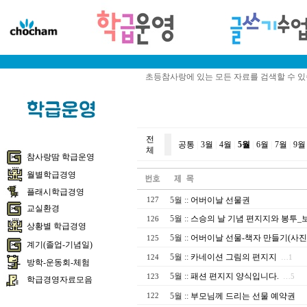
초등참사랑에 있는 모든 자료를 검색할 수 
전
공통
|
3월
|
4월
|
5월
|
6월
|
7월
|
9월
체
참사랑땀 학급운영
월별학급경영
플래시학급경영
5월
::
어버이날 선물권
127
교실환경
5월
::
스승의 날 기념 편지지와 봉투_
126
상황별 학급경영
5월
::
어버이날 선물-책자 만들기(사진
125
계기(졸업-기념일)
5월
::
카네이션 그림의 편지지
124
…1
방학-운동회-체험
5월
::
패션 편지지 양식입니다.
123
…5
학급경영자료모음
5월
::
부모님께 드리는 선물 예약권
122