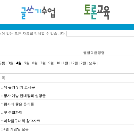
에 있는 모든 자료를 검색할 수 있습니다.
월별학급경영
공통
|
3월
|
4월
|
5월
|
6월
|
7월
|
9월
|
10.11월
|
12월
|
2월
|
모두
|
::
책 돌려 읽기 고사문
::
황사 예방 안내장과 설명글
::
황사에 좋은 음식들
::
첫 주말과제
::
과학탐구대회 참고자료
::
4월 기념일 모음