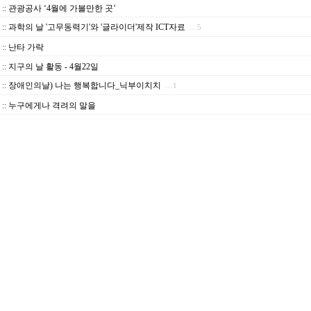
::
관광공사 ‘4월에 가볼만한 곳’
::
과학의 날 '고무동력기'와 '글라이더'제작 ICT자료
…5
::
난타 가락
::
지구의 날 활동 - 4월22일
::
장애인의날) 나는 행복합니다_닉부이치치
…1
::
누구에게나 격려의 말을