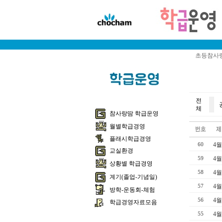
초등참사랑
전
체
참사랑땀 학급운영
월별학급경영
플래시학급경영
4월
60
교실환경
4월
59
상황별 학급경영
4월
58
계기(졸업-기념일)
4월
57
방학-운동회-체험
4월
56
학급경영자료모음
4월
55