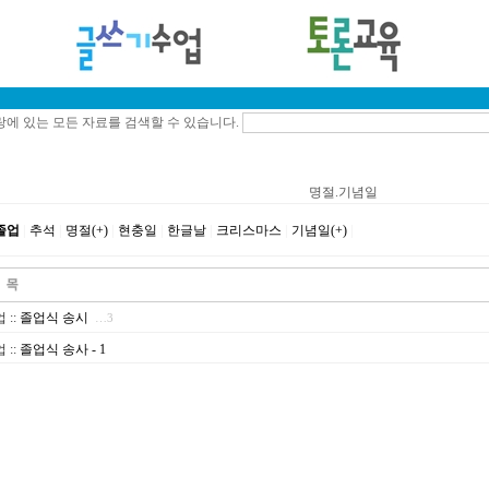
에 있는 모든 자료를 검색할 수 있습니다.
명절.기념일
졸업
|
추석
|
명절(+)
|
현충일
|
한글날
|
크리스마스
|
기념일(+)
|
업
::
졸업식 송시
…3
업
::
졸업식 송사 - 1