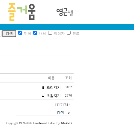
제목
내용
작성자
멘트
초참지기
3102
초참지기
2370
[1]
[2]
[3]
4
Zeroboard
/ skin by
Copyright 1999-2026
GGAMBO