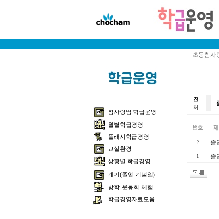
초등참사랑
전
체
참사랑땀 학급운영
월별학급경영
플래시학급경영
졸
2
교실환경
졸
1
상황별 학급경영
계기(졸업-기념일)
방학-운동회-체험
학급경영자료모음